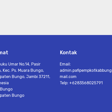
mat
Kontak
euku Umar No.14, Pasir
Email:
, Kec. Ps. Muara Bungo,
admin.pafipempkotkabbun
paten Bungo, Jambi 37211,
mail.com
nesia
Telp: +6283568025791
 Bungo
paten Bungo