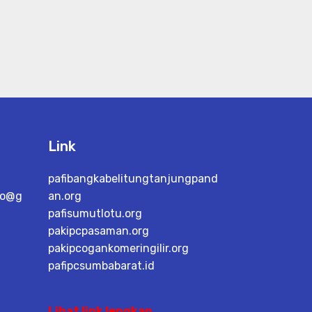
Link
pafibangkabelitungtanjungpand
go@g
an.org
pafisumutlotu.org
pakipcpasaman.org
pakipcogankomeringilir.org
pafipcsumbabarat.id
Lihat link lengkap