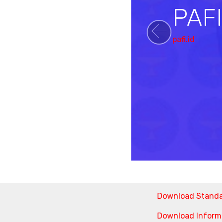
PAF
pafi.id
Previou
Download Stand
Download Informa