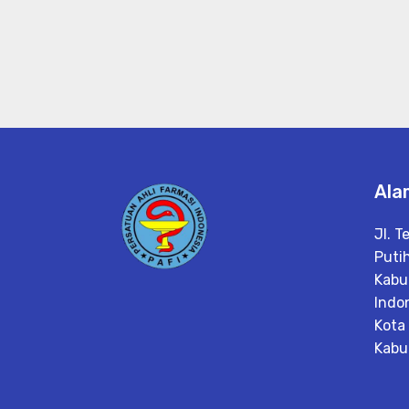
Ala
Jl. T
Putih
Kabu
Indo
Kota
Kabu