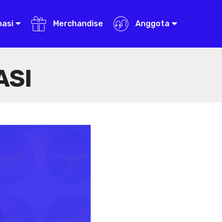
masi
Merchandise
Anggota
ASI