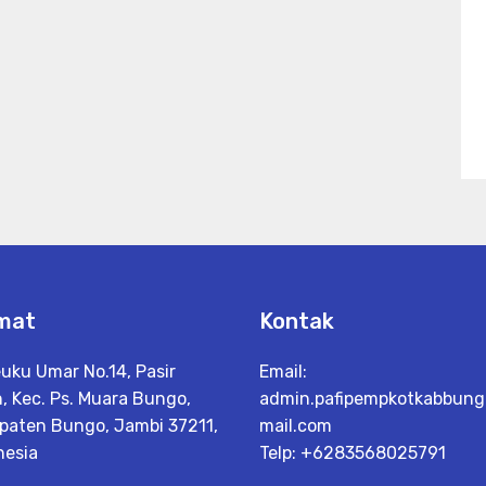
mat
Kontak
euku Umar No.14, Pasir
Email:
, Kec. Ps. Muara Bungo,
admin.pafipempkotkabbun
paten Bungo, Jambi 37211,
mail.com
nesia
Telp: +6283568025791