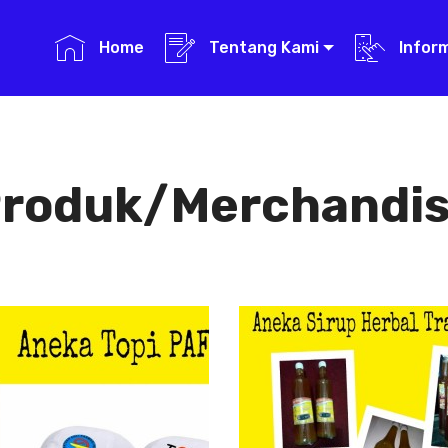
Home
Tentang Kami
Infor
roduk/Merchandi
Aneka Topi PAFI
Aneka Sirup
Herbal
Aneka Topi
Tradisional
PAFI