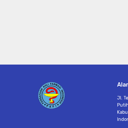
Ala
Jl. T
Putih
Kabu
Indo