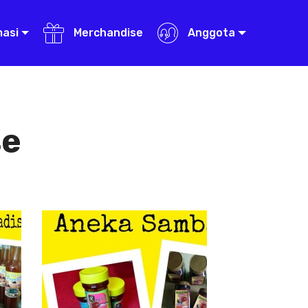
masi
Merchandise
Anggota
se
Aneka Sambal
Aneka
Sambal