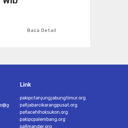
Wib
Baca Detail
Link
pakipctanjungjabungtimur.org
go@g
pafijabarcikarangpusat.org
pafiacehlhoksukon.org
pakipcpalembang.org
pafimander.org