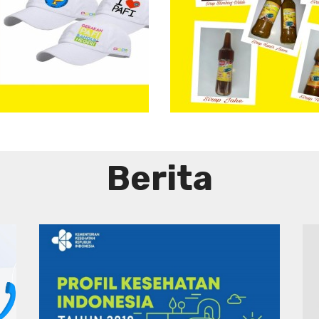
Aneka
Sirup
Herbal
Tradisional
Berita